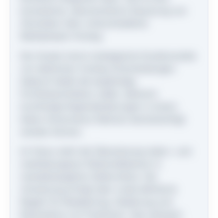
konsistente, dokumentierte Steuerung von
Zinsrisiken über unterschiedliche
Marktphasen hinweg.
Der Ansatz trennt strategische Durationsziele
von taktischen Overlay-Entscheidungen.
Dadurch bleibt die langfristige
Portfolioarchitektur stabil, während
kurzfristige Regimeänderungen in einem
klaren Governance-Rahmen berücksichtigt
werden können.
Im Fokus steht die Übersetzung makro- und
marktbezogener Risikoindikatoren in
mandatstaugliche Zielkorridore. Die
Umsetzung erfolgt über vorab definierte
Regeln für Rebalancing, Skalierung und
Rücknahme von Positionen. Das reduziert