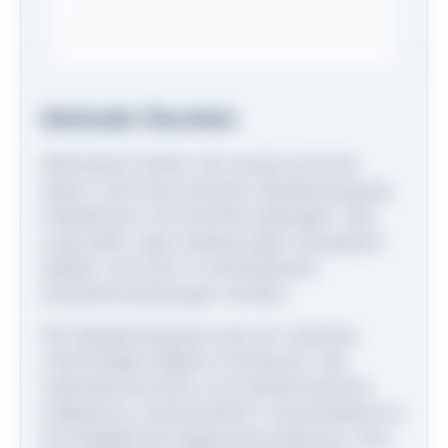
Methodik-Überblick
Methodisch basiert der Ansatz auf einer
klaren Trennung zwischen Signalerzeugung,
Zieldefinition und Ausführungsregeln. Das
sorgt dafür, dass Anpassungen transparent
bleiben und nicht in intransparente
Einzelentscheidungen münden.
Die Signalerzeugung nutzt ein robustes,
mehrstufiges Regime-Framework, das
makroökonomische und marktimmanente
Indikatoren zusammenführt. Entscheidend ist
die Stabilität der Regimeeinschätzung, nicht