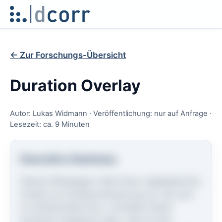
← Zur Forschungs-Übersicht
Duration Overlay
Autor: Lukas Widmann · Veröffentlichung: nur auf Anfrage ·
Lesezeit: ca. 9 Minuten
Executive Summary
Dieses Whitepaper stellt einen regelbasierten
Ansatz zur Durationssteuerung vor, der sich
in institutionelle Zins- und Multi-Asset-
Kontexte integrieren lässt. Ziel ist eine