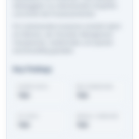
Abhängigkeit von diskretionären Eingriffen
und erhöht die Prozesssicherheit.
Für institutionelle Investoren entsteht damit
ein Rahmen, der Zinsrisiko-Management
transparenter, wiederholbar und operativ
anschlussfähig gestaltet.
Key Findings
SHARPE RATIO
MAX DRAWDOWN
TBD
TBD
HIT RATIO
ANNUAL TURNOVER
TBD
TBD