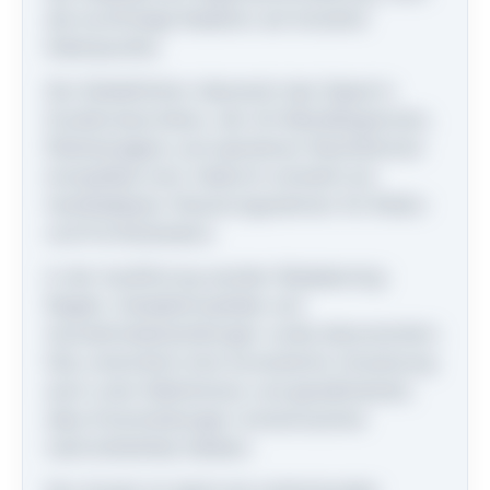
die kurzfristige Reaktion auf einzelne
Datenpunkte.
Die Zieldefinition übersetzt das Signal in
Durationskorridore, die mit Mandatsgrenzen,
Risikobudgets und operativen Restriktionen
kompatibel sind. Dadurch entsteht ein
handhabbarer Steuerungsrahmen für Risiko-
und Portfolioteams.
In der Ausführung werden Rebalancing-
Regeln, Eskalationspfade und
Ausnahmebehandlungen vorab dokumentiert.
Das unterstützt eine konsistente Umsetzung
auch unter Marktstress und gewährleistet,
dass Entscheidungen revisionssicher
nachvollziehbar bleiben.